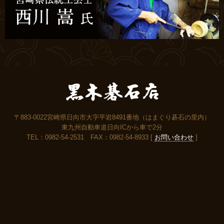
〒883-0022宮崎県日向市大字平岩8491番地（はまぐり碁石の里内）
東九州自動車道日向ICから車で2分
TEL：0982-54-2531 FAX：0982-54-8933 [
お問い合わせ
]