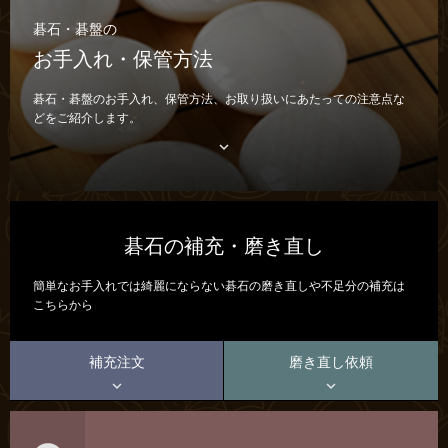
碁石・碁盤の
お手入れ・保管方法
碁石・碁盤のお手入れ、保管方法、お取り扱いにあたっての注意点な
どをご紹介します。

碁石の補充・磨き直し
簡単なお手入れでは綺麗にならない碁石の磨き直しや不足分の補充は
こちらから
補充注文
磨き直し依頼

