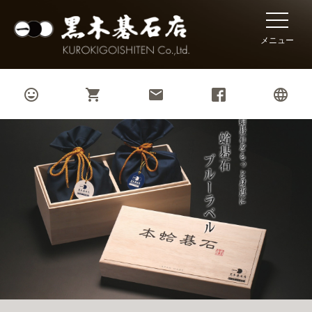
toggle
naviga
メニュー



