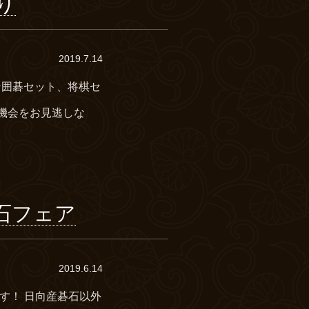
り
2019.7.14
得な囲碁セット、将棋セ
の機会をお見逃しな
石フェア
2019.6.14
す！ 日向産碁石以外