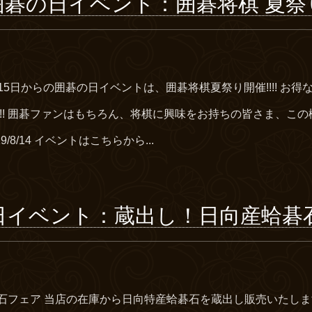
囲碁の日イベント：囲碁将棋 夏祭
月15日からの囲碁の日イベントは、囲碁将棋夏祭り開催!!!! お
!!! 囲碁ファンはもちろん、将棋に興味をお持ちの皆さま、こ
～2019/8/14 イベントはこちらから...
日イベント：蔵出し！日向産蛤碁
石フェア 当店の在庫から日向特産蛤碁石を蔵出し販売いたしま