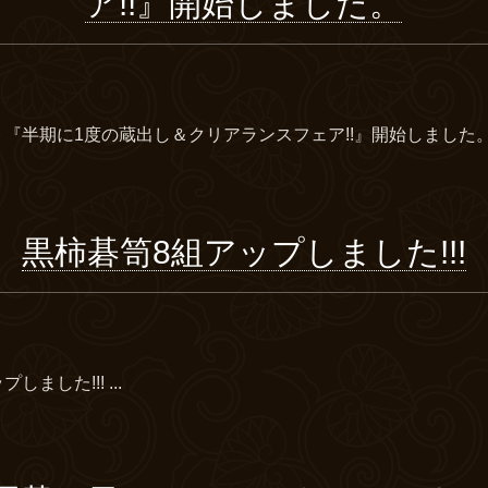
ア!!』開始しました。
『半期に1度の蔵出し＆クリアランスフェア!!』開始しました。.
黒柿碁笥8組アップしました!!!
ました!!! ...