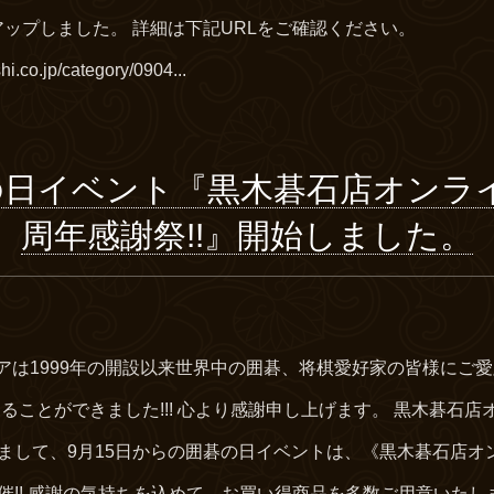
アップしました。 詳細は下記URLをご確認ください。
hi.co.jp/category/0904...
碁の日イベント『黒木碁石店オンラ
周年感謝祭!!』開始しました。
アは1999年の開設以来世界中の囲碁、将棋愛好家の皆様にご
迎えることができました!!! 心より感謝申し上げます。 黒木碁石
しまして、9月15日からの囲碁の日イベントは、《黒木碁石店オ
催!! 感謝の気持ちを込めて、お買い得商品を多数ご用意いたしまし