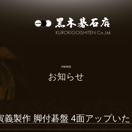
news
お知らせ
寅義製作 脚付碁盤 4面アップいたし