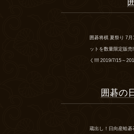
囲碁将棋 夏祭り 7
ットを数量限定販売
く!!!! 2019/7/15
囲碁の
蔵出し！日向産蛤碁