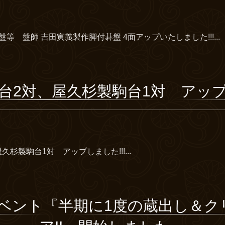
等 盤師 吉田寅義製作脚付碁盤 4面アップいたしました!!!...
台2対、屋久杉製駒台1対 アップし
杉製駒台1対 アップしました!!!...
イベント『半期に1度の蔵出し＆ク