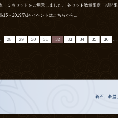
点・３点セットをご用意しました。 各セット数量限定・期間限定
6/15～2019/7/14 イベントはこちらから...
…
28
29
30
31
32
33
34
35
36
…
碁石、碁盤