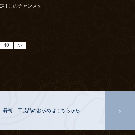
!! このチャンスを
40
≫
、碁笥、工芸品のお求めはこちらから