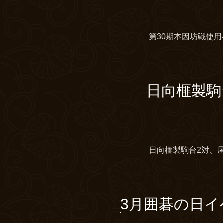
第30期本因坊戦使用盤
日向榧製駒
日向榧製駒台2対、屋久
3月囲碁の日