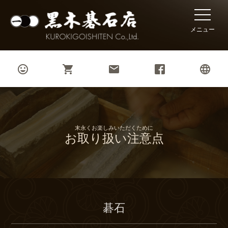
toggle
naviga
メニュー




末永くお楽しみいただくために
お取り扱い注意点
碁石