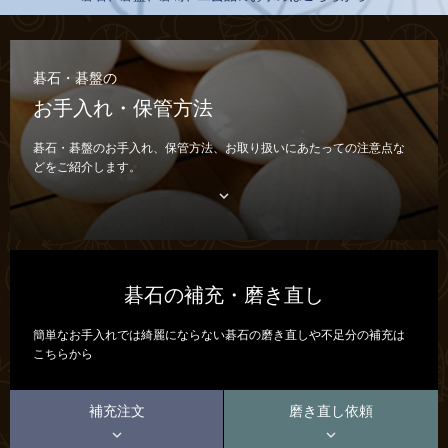
碁石・碁盤の
お手入れ・保管方法
碁石・碁盤のお手入れ、保管方法、お取り扱いにあたっての注意点な
どをご紹介します。

碁石の補充・磨き直し
簡単なお手入れでは綺麗にならない碁石の磨き直しや不足分の補充は
こちらから
補充注文
磨き直し依頼

