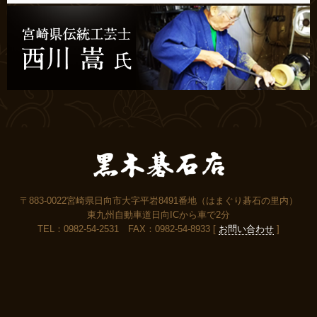
〒883-0022宮崎県日向市大字平岩8491番地（はまぐり碁石の里内）
東九州自動車道日向ICから車で2分
TEL：0982-54-2531 FAX：0982-54-8933 [
お問い合わせ
]