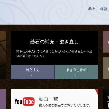
碁石、碁盤
碁石の補充・磨き直し
簡単なお手入れでは綺麗にならない碁石の磨き直しや不足
分の補充はこちらから
補充注文
磨き直し依頼

