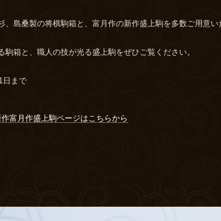
杉、島桑製の将棋駒箱と、富月作の新作盛上駒を多数ご用意い
る駒箱と、職人の技が光る盛上駒をぜひご覧ください。
1日まで
 新作富月作盛上駒ページはこちらから