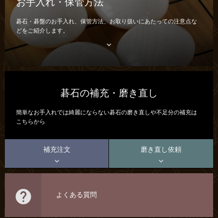
お手入れ・保管方法
碁石・碁盤のお手入れ、保管方法、お取り扱いにあたっての注意点な
どをご紹介します。

碁石の補充・磨き直し
簡単なお手入れでは綺麗にならない碁石の磨き直しや不足分の補充は
こちらから
補充注文
磨き直し依頼



よくある質問