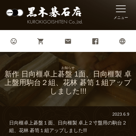
toggle
naviga
メニュー




お知らせ
新作 日向榧卓上碁盤 1面、日向榧製 卓
上盤用駒台２組、花林 碁笥１組アップ
しました!!!
2023.6.9
日向榧卓上碁盤１面、日向榧製 卓上２寸盤用の駒台２
組、花林 碁笥１組アップしました!!!