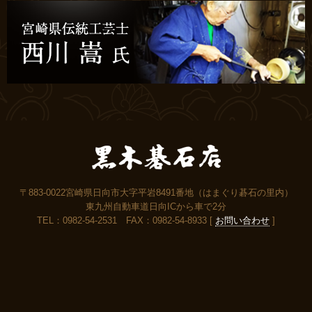
〒883-0022宮崎県日向市大字平岩8491番地（はまぐり碁石の里内）
東九州自動車道日向ICから車で2分
TEL：0982-54-2531 FAX：0982-54-8933 [
お問い合わせ
]