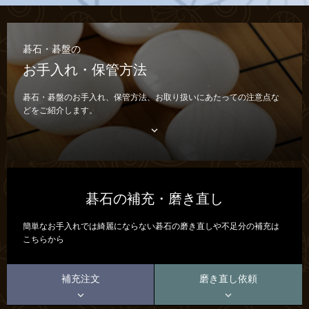
碁石・碁盤の
お手入れ・保管方法
碁石・碁盤のお手入れ、保管方法、お取り扱いにあたっての注意点な
どをご紹介します。

碁石の補充・磨き直し
簡単なお手入れでは綺麗にならない碁石の磨き直しや不足分の補充は
こちらから
補充注文
磨き直し依頼

