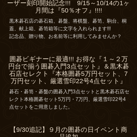
ーザー刻印開始記念!!! 9/15～10/14の1ヶ
月間は『50％オフ』!!!!
黒木碁石店の碁石箱、碁盤、将棋盤、碁笥、駒台、桐
蓋、献上箱、碁笥箱等に文字を入れられます!!!
記念品、贈り物、お名前等に利用してみませんか？
囲碁ビギナーに最適!!! お得な『１～２万
円台で揃う囲碁入門3点セット』＆黒木碁
石店セレクト『本格囲碁5万円セット、7
万円セット、厳選雪印22号4点セット』
碁石・碁笥・碁盤の囲碁入門3点セットと黒木碁石店セ
レクト本格囲碁セット5万円・7万円、厳選雪印22号4
点セットをご用意しました。
【9/30追記】９月の囲碁の日イベント商
品追加