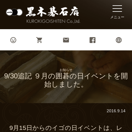
toggle
naviga
メニュー




お知らせ
9/30追記 ９月の囲碁の日イベントを開
始しました。
2016.9.14
9月15日からのイゴの日イベントは、レ