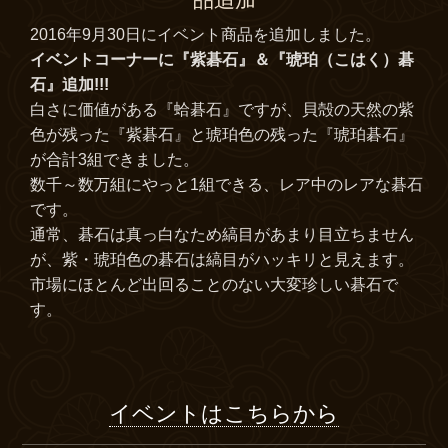
2016年9月30日にイベント商品を追加しました。
イベントコーナーに『紫碁石』＆『琥珀（こはく）碁
石』追加!!!
白さに価値がある『蛤碁石』ですが、貝殻の天然の紫
色が残った『紫碁石』と琥珀色の残った『琥珀碁石』
が合計3組できました。
数千～数万組にやっと1組できる、レア中のレアな碁石
です。
通常、碁石は真っ白なため縞目があまり目立ちません
が、紫・琥珀色の碁石は縞目がハッキリと見えます。
市場にほとんど出回ることのない大変珍しい碁石で
す。
イベントはこちらから