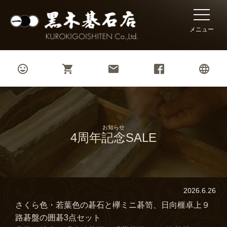
toggle
naviga
メニュー




お知らせ
4周年記念SALE
2026.6.26
さくら色・若葉色の碁石と欅ミニ碁笥、日向榧卓上９
路碁盤の囲碁3点セット