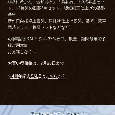
非常に希少な「琥珀碁石」「紫碁石」の9路碁盤セッ
ト、13路盤の囲碁3点セット、螺鈿細工仕上げの碁盤、
碁笥
新作日向榧卓上碁盤、津軽塗仕上げ碁盤、碁笥、豪華
囲碁セット、将棋セットなどなど、
4周年記念SALEで8～37％オフ、数量、期間限定で多
数ご用意!!!
お見逃しなく!!!
お買い得価格は、7月20日まで
＞4周年記念SALEはこちらから